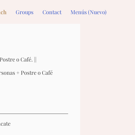
nch
Groups
Contact
Menús (Nuevo)
stre o Café. ||
sonas + Postre o Café
acate