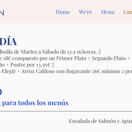
EN
Home
We're
Menu
Lu
DÍA
día de Martes a Sábado de 13 a 16 horas. ||
8€ compuesto por un Primer Plato + Segundo Plato + Po
 + Postre por 13,50€ ||
legir + Arroz Caldoso con Bogavante 26€ mínimo 2 per
O
n para todos los menús
Ensalada de Salmón y Agu