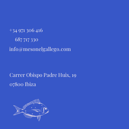
+34 971 306 416
687 717 330
info@mesonelgallego.com
Carrer Obispo Padre Huix, 19
07800 Ibiza