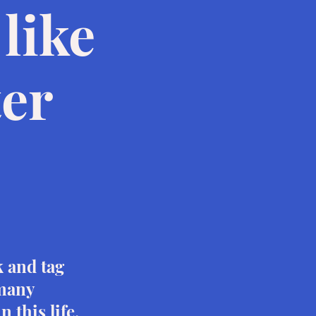
 like
ter
 and tag
 many
n this life,