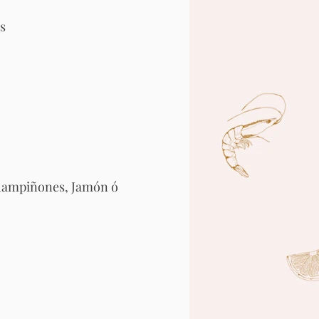
s
Champiñones, Jamón ó